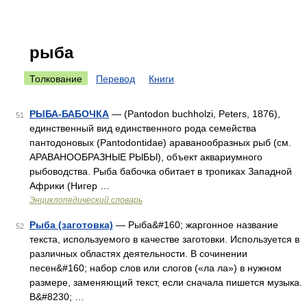
рыба
Толкование
Перевод
Книги
РЫБА-БАБОЧКА
— (Pantodon buchholzi, Peters, 1876),
51
единственный вид единственного рода семейства
пантодоновых (Pantodontidae) араванообразных рыб (см.
АРАВАНООБРАЗНЫЕ РЫБЫ), объект аквариумного
рыбоводства. Рыба бабочка обитает в тропиках Западной
Африки (Нигер …
Энциклопедический словарь
Рыба (заготовка)
— Рыба&#160; жаргонное название
52
текста, используемого в качестве заготовки. Используется в
различных областях деятельности. В сочинении
песен&#160; набор слов или слогов («ла ла») в нужном
размере, заменяющий текст, если сначала пишется музыка.
В&#8230; …