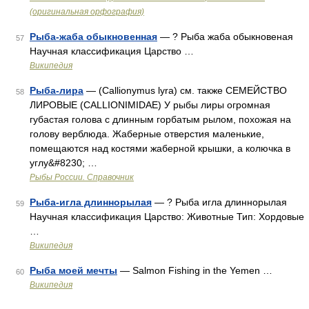
(оригинальная орфография)
Рыба-жаба обыкновенная
— ? Рыба жаба обыкновеная
57
Научная классификация Царство …
Википедия
Рыба-лира
— (Callionymus lyra) см. также СЕМЕЙСТВО
58
ЛИРОВЫЕ (CALLIONIMIDAE) У рыбы лиры огромная
губастая голова с длинным горбатым рылом, похожая на
голову верблюда. Жаберные отверстия маленькие,
помещаются над костями жаберной крышки, а колючка в
углу&#8230; …
Рыбы России. Справочник
Рыба-игла длиннорылая
— ? Рыба игла длиннорылая
59
Научная классификация Царство: Животные Тип: Хордовые
…
Википедия
Рыба моей мечты
— Salmon Fishing in the Yemen …
60
Википедия