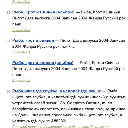
Википедия
Рыба, Крот и Свинья (альбом)
— Рыба, Крот и Свинья
53
Пилот Дата выпуска 2004 Записан 2004 Жанры Русский рок,
панк …
Википедия
Рыба, крот и свинья
— Пилот Дата выпуска 2004 Записан
54
2004 Жанры Русский рок, панк …
Википедия
Рыба, крот и свинья (альбом)
— Рыба, Крот и Свинья
55
Пилот Дата выпуска 2004 Записан 2004 Жанры Русский рок,
панк …
Википедия
Рыба ищет где глубже, а человек где лучше
— Рыба
56
ищетъ гдѣ глубже, а человѣкъ гдѣ лучше (иноск.) о лучшемъ
устройствѣ своей жизни. Ср. Солдатка Оксана, въ ея
безпріютномъ сиротствѣ, покинувшая свою родину, пришла
на Донъ... знаменуя пословицу: рыба ищетъ гдѣ глубже, а
человѣкъ гдѣ лучше.&#8230; …
Большой толково-фразеологический словарь Михельсона